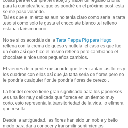
cosas para el cumple ,el trabajo y hacer un regalito chorra
para la cumpleañera que os pondré en el próximo post ,esta
se me paso volando.
Tal es que el miércoles aun no tenia claro como seria la tarta
,eso si como solo le gusta el chocolate blanco ,el relleno
estaba clarisimooooo.
No se si os acordáis de la
Tarta Peppa Pig para Hugo
rellena con la crema de queso y nuttela ,el caso es que fue
un éxito así que hice el mismo relleno pero cambiando el
chocolate e hice unos pequeños cambios.
El viernes de repente me acorde que le encantan las flores y
los cuadros con ellas así que ,la tarta seria de flores pero no
le pondría cualquier flor ,le pondría flores de cerezo .
La flor del cerezo tiene gran significado para los japoneses
,es una flor muy delicada que florece en un tiempo muy
corto, esto representa la transitoriedad de la vida, lo efímera
que resulta.
Desde la antigüedad, las flores han sido un noble y bello
modo para dar a conocer y transmitir sentimientos.